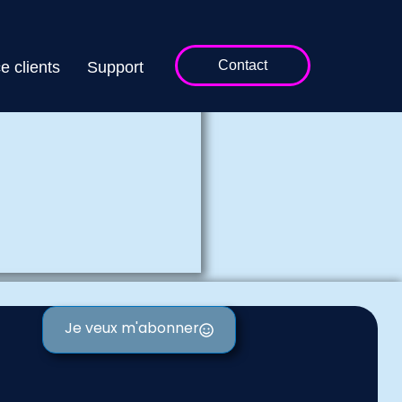
n
Contact
e clients
Support
Je veux m'abonner